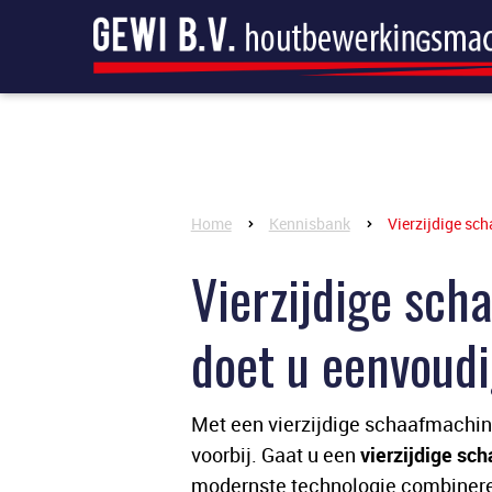
Home
Kennisbank
Vierzijdige sc
Vierzijdige sc
doet u eenvoudi
Met een vierzijdige schaafmachine
voorbij. Gaat u een
vierzijdige sc
modernste technologie combiner