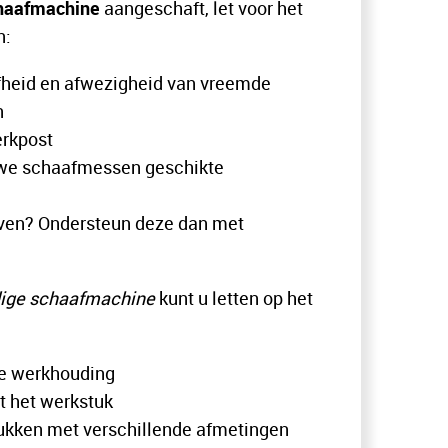
chaafmachine
aangeschaft, let voor het
n:
fheid en afwezigheid van vreemde
n
erkpost
euwe schaafmessen geschikte
ven? Ondersteun deze dan met
jdige schaafmachine
kunt u letten op het
ge werkhouding
t het werkstuk
stukken met verschillende afmetingen